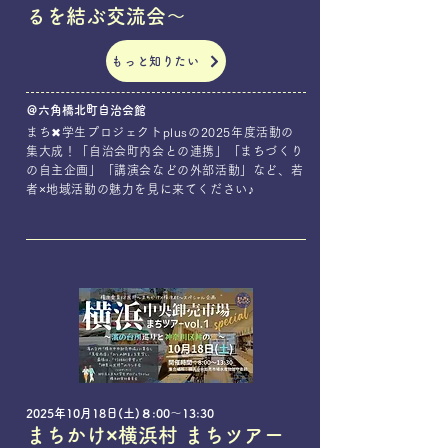
るを結ぶ交流会～
もっと知りたい
＠六角橋北町自治会館
まち✖学生プロジェクトplusの2025年度活動の
集大成！「自治会町内会との連携」「まちづくり
の自主企画」「講演会などの外部活動」など、若
者×地域活動の魅力を見に来てください♪
2025年10月18日(土)８:00〜13:30
まちかけ×横浜村 まちツアー