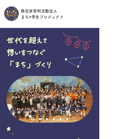
特定非営利活動法人
​まち×学生プロジェクト
世代を超えて
想いをつなぐ
​「まち」づくり