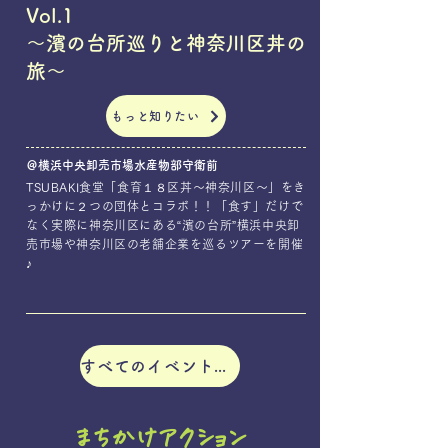
Vol.1
～濱の台所巡りと神奈川区丼の
旅～
もっと知りたい
＠横浜中央卸売市場水産物部守衛前
TSUBAKI食堂「食育１８区丼〜神奈川区〜」をき
っかけに２つの団体とコラボ！！「食す」だけで
なく実際に神奈川区にある“濱の台所”横浜中央卸
売市場や神奈川区の老舗企業を巡るツアーを開催
♪
すべてのイベントを見る
まちかけアクション